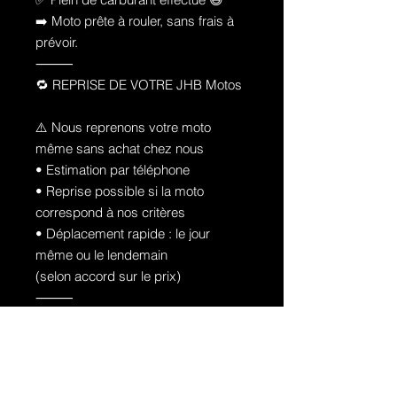
➡️ Moto prête à rouler, sans frais à
prévoir.
⸻
🔁 REPRISE DE VOTRE JHB Motos
⚠️ Nous reprenons votre moto
même sans achat chez nous
• Estimation par téléphone
• Reprise possible si la moto
correspond à nos critères
• Déplacement rapide : le jour
même ou le lendemain
(selon accord sur le prix)
⸻
🚚 LIVRAISON
📦 Livraison possible
💶 Entre 50 € et 250 € selon la
distance