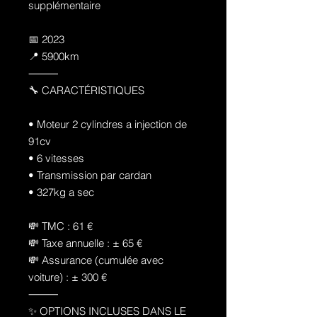
supplémentaire
📅 2023
📍 5900km
⸻
🔧 CARACTÉRISTIQUES
• Moteur 2 cylindres a injection de
91cv
• 6 vitesses
• Transmission par cardan
• 327kg a sec
💸 TMC : 61 €
💸 Taxe annuelle : ± 65 €
💸 Assurance (cumulée avec
voiture) : ± 300 €
⸻
✨ OPTIONS INCLUSES DANS LE