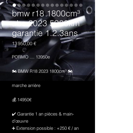
bmw r18 1800cm³
abs 2023 5900km
garantie 1.2.3ans
Prix
13 950,00 €
PORMO .... 13950e
🏍️ BMW R18 2023 1800cm³ 🏍️
marche arrière
💰 14950€
✔️ Garantie 1 an pièces & main-
d’œuvre
➕ Extension possible : +250 € / an