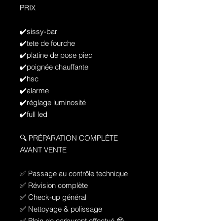
PRIX
✔️sissy-bar
✔️tete de fourche
✔️platine de pose pied
✔️poignée chauffante
✔️hsc
✔️alarme
✔️réglage luminosité
✔️full led
🔍 PRÉPARATION COMPLÈTE
AVANT VENTE
✅ Passage au contrôle technique
✅ Révision complète
✅ Check-up général
✅ Nettoyage & polissage
✅ Plein de carburant effectué 😄