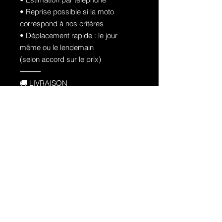
• Reprise possible si la moto
correspond à nos critères
• Déplacement rapide : le jour
même ou le lendemain
(selon accord sur le prix)
⸻
🚚 LIVRAISON
📦 Livraison possible
💶 Entre 50 € et 250 € selon la
distance
⸻
💳 FINANCEMENT SUR PLACE –
RÉPONSE IMMÉDIATE
📌 Documents nécessaires :
• Carte d’identité
• Dernière fiche de paie
⚠️ Emprunter de l’argent coûte de