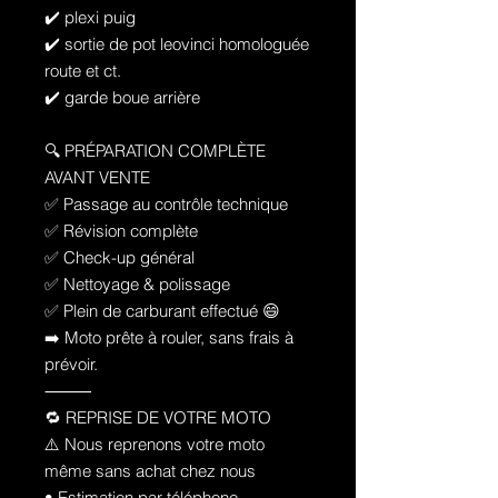
✔️ plexi puig
✔️ sortie de pot leovinci homologuée
route et ct.
✔️ garde boue arrière
🔍 PRÉPARATION COMPLÈTE
AVANT VENTE
✅ Passage au contrôle technique
✅ Révision complète
✅ Check-up général
✅ Nettoyage & polissage
✅ Plein de carburant effectué 😄
➡️ Moto prête à rouler, sans frais à
prévoir.
⸻
🔁 REPRISE DE VOTRE MOTO
⚠️ Nous reprenons votre moto
même sans achat chez nous
• Estimation par téléphone