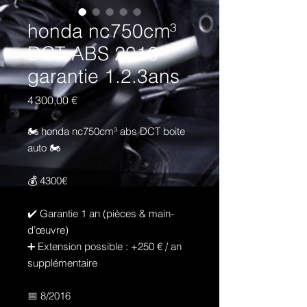
honda nc750cm³
DCT ABS 2016
garantie 1.2.3ans
Prix
4 300,00 €
🏍️ honda nc750cm³ abs DCT boite
auto 🏍️
💰 4300€
✔️ Garantie 1 an (pièces & main-
d’œuvre)
➕ Extension possible : +250 € / an
supplémentaire
📅 8/2016