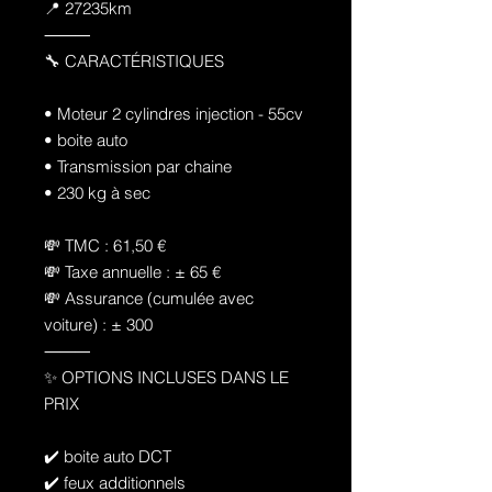
📍 27235km
⸻
🔧 CARACTÉRISTIQUES
• Moteur 2 cylindres injection - 55cv
• boite auto
• Transmission par chaine
• 230 kg à sec
💸 TMC : 61,50 €
💸 Taxe annuelle : ± 65 €
💸 Assurance (cumulée avec
voiture) : ± 300
⸻
✨ OPTIONS INCLUSES DANS LE
PRIX
✔️ boite auto DCT
✔️ feux additionnels