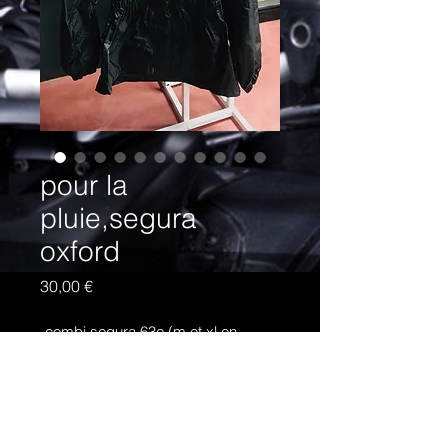
pour la
pluie,segura
oxford
Prix
30,00 €
-combi segura 63e (m et xl en
stock)(taille grand)
-oxford;le haut 30e (xl en stock)
;le bas 20e