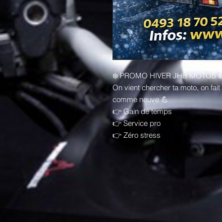
❄️ PROMO HIVER JHB MOTOS ❄
On vient chercher ta moto, on fait
comme neuve 💪
👉 Gain de temps
👉 Service pro
👉 Zéro stress