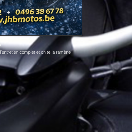
️
 l’entretien complet et on te la ramène