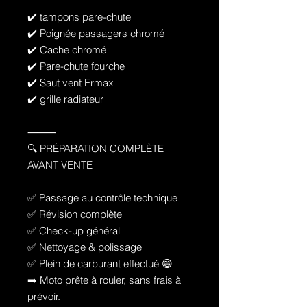
✔️ tampons pare-chute
✔️ Poignée passagers chromé
✔️ Cache chromé
✔️ Pare-chute fourche
✔️ Saut vent Ermax
✔️ grille radiateur
⸻
🔍 PRÉPARATION COMPLÈTE
AVANT VENTE
✅ Passage au contrôle technique
✅ Révision complète
✅ Check-up général
✅ Nettoyage & polissage
✅ Plein de carburant effectué 😄
➡️ Moto prête à rouler, sans frais à
prévoir.