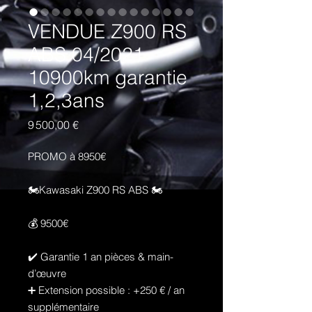
VENDUE Z900 RS
ABS 04/2021
10900km garantie
1,2,3ans
Prix
9 500,00 €
PROMO à 8950€
🏍️Kawasaki Z900 RS ABS 🏍️
💰 9500€
✔️ Garantie 1 an pièces & main-
d’œuvre
➕ Extension possible : +250 € / an
supplémentaire